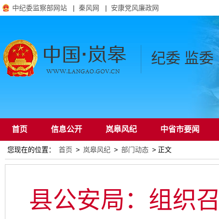
中纪委监察部网站
|
秦风网
|
安康党风廉政网
纪委 监委
首页
信息公开
岚皋风纪
中省市要闻
您现在的位置：
首页
>
岚皋风纪
>
部门动态
> 正文
通知公告
县公安局：组织