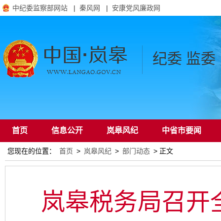
中纪委监察部网站
|
秦风网
|
安康党风廉政网
纪委 监委
首页
信息公开
岚皋风纪
中省市要闻
您现在的位置：
首页
>
岚皋风纪
>
部门动态
> 正文
通知公告
岚皋税务局召开