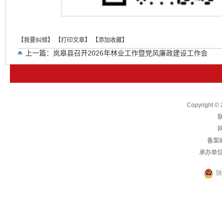
【我要纠错】
【打印文章】
【添加收藏】
上一篇：
岚皋县召开2026年林业工作暨党风廉政建设工作会
下一篇：
岚皋税务：巴风铸廉魂 四和谱新篇——岚皋县税务局
Copyright
联
网
备案
承办单
陕