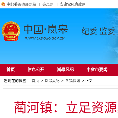
中纪委监察部网站
|
秦风网
|
安康党风廉政网
纪委 监委
首页
信息公开
岚皋风纪
中省市要闻
您现在的位置：
首页
>
岚皋风纪
>
各镇快讯
> 正文
通知公告
蔺河镇：立足资源