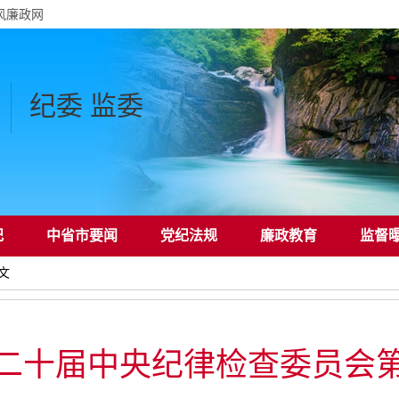
风廉政网
纪委 监委
纪
中省市要闻
党纪法规
廉政教育
监督
文
二十届中央纪律检查委员会