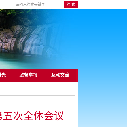
曝光
监督举报
互动交流
第五次全体会议