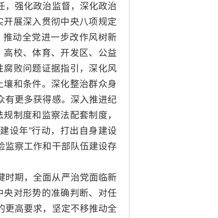
任，强化政治监督，深化政治
实开展深入贯彻中央八项规定
，推动全党进一步改作风树新
、高校、体育、开发区、公益
性腐败问题证据指引，深化风
土壤和条件。深化整治群众身
众有更多获得感。深入推进纪
法规制度和监察法配套制度，
建设年”行动，打出自身建设
检监察工作和干部队伍建设存
键时期，全面从严治党面临新
中央对形势的准确判断、对任
的更高要求，坚定不移推动全