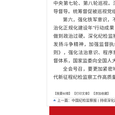
中央第七轮、第八轮巡视。
导督导。统筹督促被巡视党
第六，强化铁军意识，
治化正规化建设年”行动成
做到政治过硬。深化纪检监
发扬斗争精神，加强监督执
则》，强化法治意识、程序
督体系，国家监委向全国人大
全会号召，要更加紧密
代新征程纪检监察工作高质
【我要纠错】
【打印文章】
【添加收藏】
上一篇：
中国纪检监察报 | 持续
下一篇：
以更高标准、更实举措推进