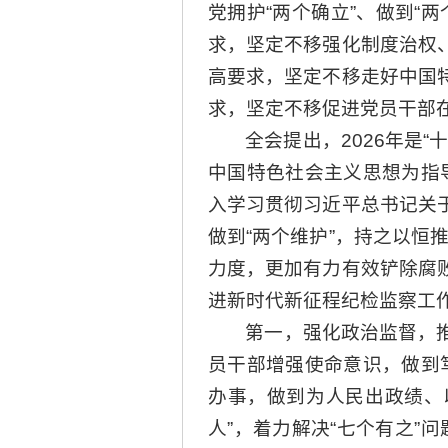
党拥护“两个确立”、做到“
求，坚定不移强化制度治权
高要求，坚定不移走好中国
求，坚定不移促进党员干部
全会提出，2026年是
中国特色社会主义思想为指
入学习贯彻习近平总书记关
做到“两个维护”，持之以
力度，更加有力有效铲除腐
进新时代新征程纪检监察工作
第一，强化政治监督，
员干部增强使命意识，做到
办事，做到为人民出政绩、
人”，着力解决“七个有之