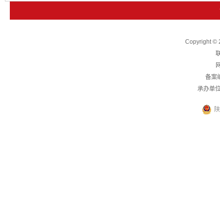
下一篇：
中办印发《通知》在全党开展树立和践行正确政绩观学
Copyright
联
网
备案
承办单
陕