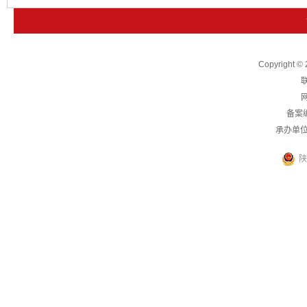
下一篇：
树立和践行正确政绩观学习教育继续派出4个中央指导
Copyright
联
网
备案
承办单
陕