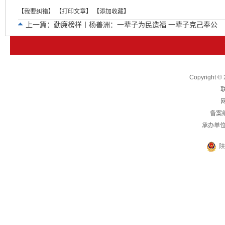
【我要纠错】
【打印文章】
【添加收藏】
上一篇：
勤廉榜样丨杨善洲：一辈子为民造福 一辈子克己奉公
下一篇：
读懂“为谁创造业绩”的根本立场
Copyright
联
网
备案
承办单
陕