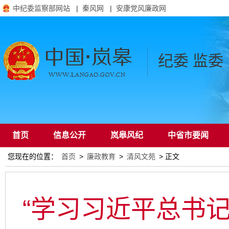
中纪委监察部网站
|
秦风网
|
安康党风廉政网
纪委 监委
首页
信息公开
岚皋风纪
中省市要闻
您现在的位置：
首页
>
廉政教育
>
清风文苑
> 正文
通知公告
“学习习近平总书