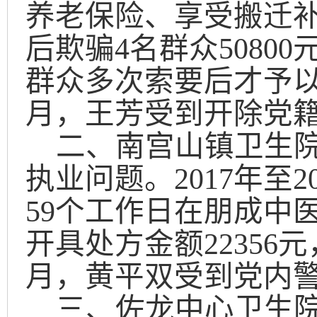
养老保险、享受搬迁
后欺骗
4
名群众
50800
群众多次索要后才予
月，王芳受到开除党
二、南宫山镇卫生
执业问题。
2017
年至
2
59
个工作日在朋成中
开具处方金额
22356
元
月，黄平双受到党内
三、佐龙中心卫生