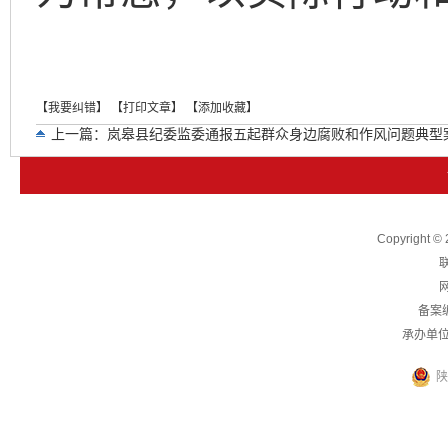
【我要纠错】
【打印文章】
【添加收藏】
上一篇：
岚皋县纪委监委通报五起群众身边腐败和作风问题典型
下一篇：
岚皋县通报六起惠民惠农财政补贴资金“一卡通”管理问
Copyright
联
网
备案
承办单
陕