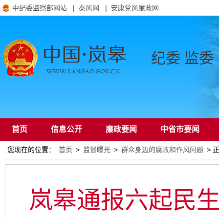
中纪委监察部网站
|
秦风网
|
安康党风廉政网
纪委 监委
首页
信息公开
廉政要闻
中省市要闻
您现在的位置：
首页
>
监督曝光
>
群众身边的腐败和作风问题
> 
通知公告
岚皋通报六起民