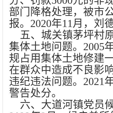
分、罚款
5000
元的非
部门降格处理，被市
报。
2020
年
11
月，刘
五、城关镇茅坪村
集体土地问题。
2005
规占用集体土地修建
在群众中
造成不良影
违纪违法问题。
2021
警告处分。
六、大道河镇党员