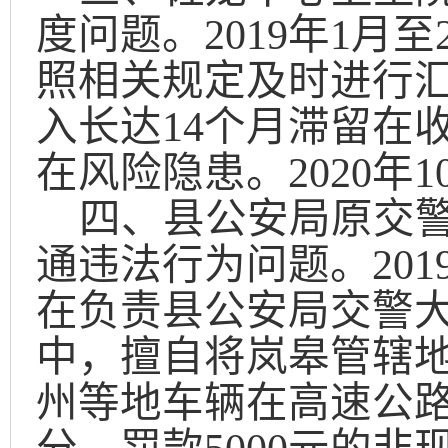
度问题。
2019
年
1
月至
照相关规定及时进行
入长达
1
4
个月滞留在
在风险隐患。
2020
年
1
四、县公安局原交
通违法行为问题。
201
在负责县公安局交警
中，擅自将岚皋管辖
州等地车辆在
高速
公