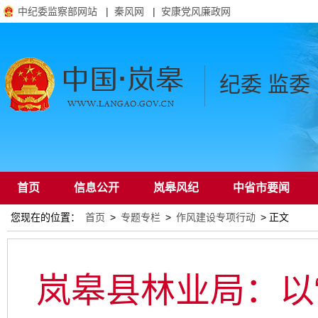
中纪委监察部网站
|
秦风网
|
安康党风廉政网
纪委 监委
首页
信息公开
岚皋风纪
中省市要闻
您现在的位置：
首页
>
专题专栏
>
作风建设专项行动
> 正文
通知公告
岚皋县林业局：以“