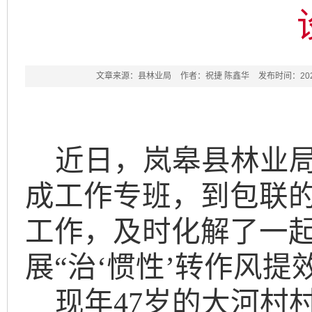
文章来源：县林业局
作者：祝捷 陈鑫华
发布时间：2022-
近
日，
岚皋县
林业
成工作专班，
到包联
工作，及时化解了一
展“
治
‘惯性’转作风提
现年
47岁的大河村