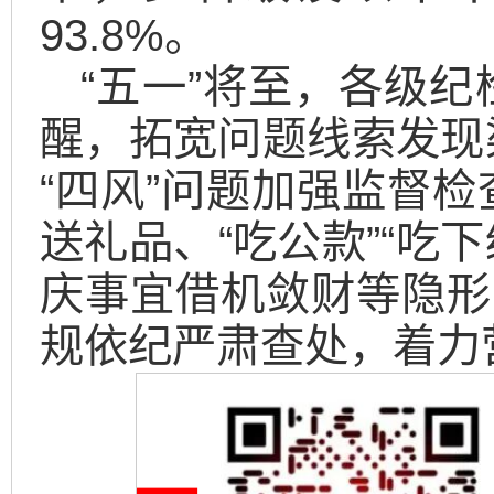
93.8%。
“五一”将至，各级
醒，拓宽问题线索发现
“四风”问题加强监督
送礼品、“吃公款”“吃
庆事宜借机敛财等隐形
规依纪严肃查处，着力