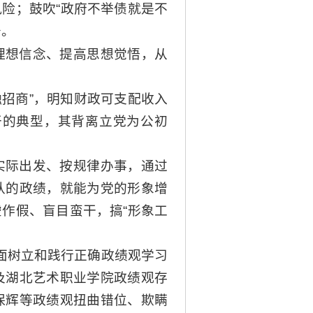
险；鼓吹“政府不举债就是不
务。
理想信念、提高思想觉悟，从
融招商”，明知财政可支配收入
干的典型，其背离立党为公初
实际出发、按规律办事，通过
认的政绩，就能为党的形象增
作假、盲目蛮干，搞“形象工
面树立和践行正确政绩观学习
及湖北艺术职业学院政绩观存
保辉等政绩观扭曲错位、欺瞒