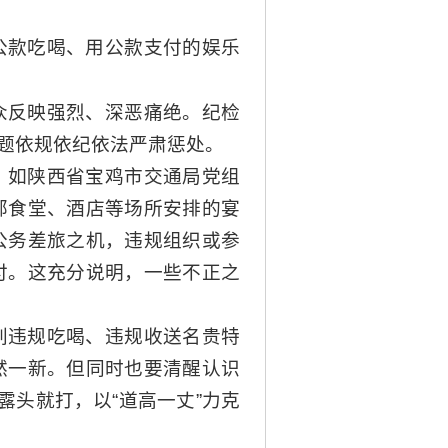
公款吃喝、用公款支付的娱乐
众反映强烈、深恶痛绝。纪检
题依规依纪依法严肃惩处。
。如陕西省宝鸡市交通局党组
部食堂、酒店等场所安排的宴
公务差旅之机，违规组织或参
付。这充分说明，一些不正之
刹违规吃喝、违规收送名贵特
然一新。但同时也要清醒认识
露头就打，以“道高一丈”力克