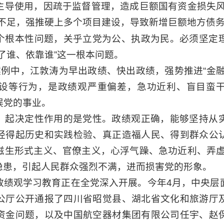
主导使用，因疏于监督管理，造成巨额国有资金损失风
入不足，强推硬上多个项目建设，导致新增巨额地方债
个根本性问题，关乎立党为公、执政为民。必须坚定
了谁、依靠谁”这一根本问题。
案例中，江敦涛为早出政绩、快出政绩，强势推进“金
设等行为，是政绩观严重偏差，急功近利、盲目蛮
误党的事业。
，起决定性作用的是党性。政绩观正确，能够坚持从
经得起历史和实践检验、真正造福人民、得到群众公
滋生形式主义、官僚主义，心浮气躁、急功近利、弄虚
和隐患，引起人民群众强烈不满，进而损害党的形象。
政绩观学习教育正在全党深入开展。今年4月，中央层
公厅公开通报了四川省昭觉县、湖北省文化和旅游厅
资金问题，以及中国航空器材集团有限公司任宇、赵