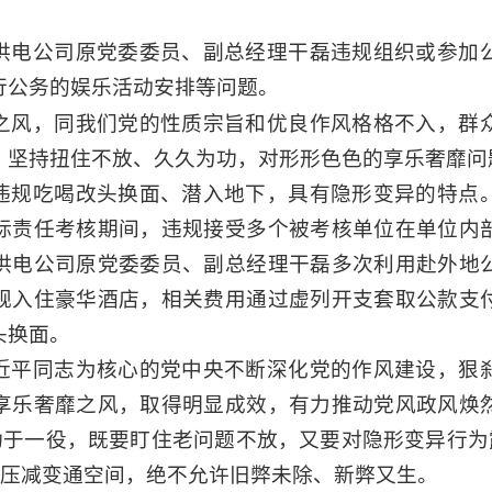
供电公司原党委委员、副总经理干磊违规组织或参加
行公务的娱乐活动安排等问题。
之风，同我们党的性质宗旨和优良作风格格不入，群
，坚持扭住不放、久久为功，对形形色色的享乐奢靡问
违规吃喝改头换面、潜入地下，具有隐形变异的特点
标责任考核期间，违规接受多个被考核单位在单位内
供电公司原党委委员、副总经理干磊多次利用赴外地
规入住豪华酒店，相关费用通过虚列开支套取公款支
头换面。
近平同志为核心的党中央不断深化党的作风建设，狠
享乐奢靡之风，取得明显成效，有力推动党风政风焕
功于一役，既要盯住老问题不放，又要对隐形变异行为
、压减变通空间，绝不允许旧弊未除、新弊又生。