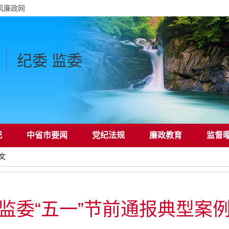
风廉政网
纪委 监委
纪
中省市要闻
党纪法规
廉政教育
监督
文
监委“五一”节前通报典型案