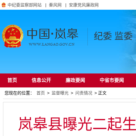
中纪委监察部网站
|
秦风网
|
安康党风廉政网
纪委 监委
首页
信息公开
廉政要闻
中省市要闻
您现在的位置：
首页
>
监督曝光
>
问责情况
> 正文
通知公告
岚皋县曝光二起