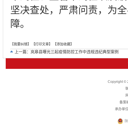
坚决查处，严肃问责，为全
障。
【我要纠错】
【打印文章】
【添加收藏】
上一篇：
岚皋县曝光三起疫情防控工作中违规违纪典型案例
下一篇：
关于四起影响优化经济发展环境典型案例的通报
Copyright
联
网
备案
承办单
陕