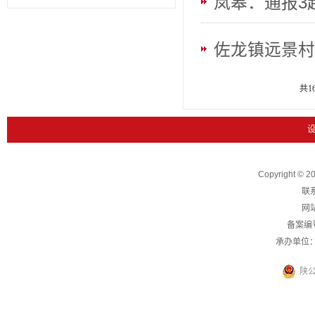
岚皋：通报3
央...
佐龙镇远景村
处分
共1
Copyright 
联系
网站
备案编
承办单位
陕公