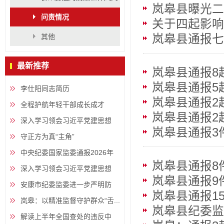
岚皋县曝光二
题
问责情况
关于四起影响
其他
岚皋县通报七
典型案例
最新推荐
岚皋县通报8
岚皋县通报5
李仕阳同志简历
岚皋县通报2
全程护航年轻干部成长成才
岚皋县通报2
深入学习领会习近平党建思想
岚皋县通报3
㉒...
守正方为真“主角”
中央纪委国家监委通报2026年
岚皋县通报8
上...
深入学习领会习近平党建思想
岚皋县通报9
㉑...
安康市纪委监委进一步严明防
岚皋县通报1
汛...
岚皋：以精准监督守护群众“舌...
岚皋县纪委监
解读上半年全国查处的违反中