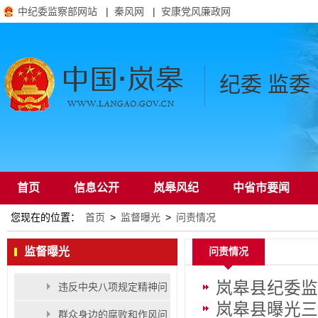
中纪委监察部网站
|
秦风网
|
安康党风廉政网
纪委 监委
首页
信息公开
岚皋风纪
中省市要闻
您现在的位置：
首页
>
监督曝光
>
问责情况
通知公告
监督曝光
问责情况
岚皋县纪委监
违反中央八项规定精神问
岚皋县曝光三
题
群众身边的腐败和作风问