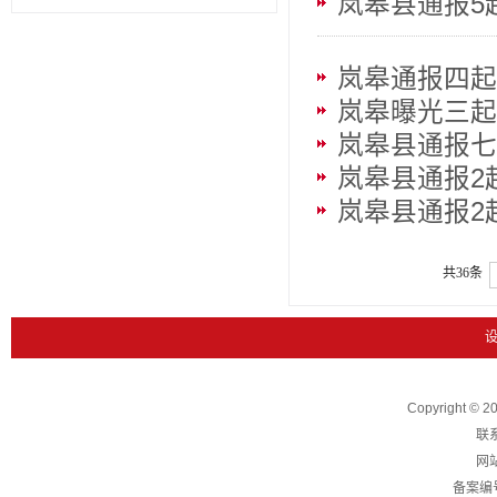
岚皋县通报5
央...
岚皋通报四起
岚皋曝光三起
型案例
岚皋县通报七
岚皋县通报2
岚皋县通报2
共36条
Copyright 
联系
网站
备案编