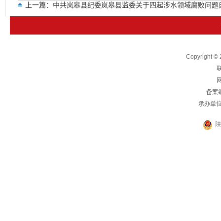
上一篇：
中共岚皋县纪委岚皋县监委关于四起涉水领域腐败问题
下一篇：
安康市纪委监委通报六起违反中央八项规定精神典型问
Copyright
联
网
备案
承办单
陕