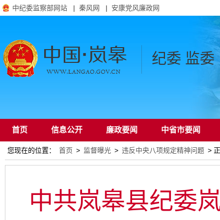
中纪委监察部网站
|
秦风网
|
安康党风廉政网
纪委 监委
首页
信息公开
廉政要闻
中省市要闻
您现在的位置：
首页
>
监督曝光
>
违反中央八项规定精神问题
> 
通知公告
中共岚皋县纪委