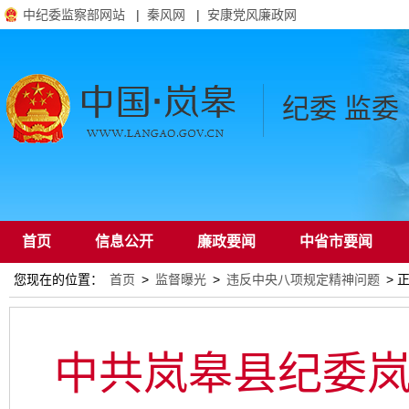
中纪委监察部网站
|
秦风网
|
安康党风廉政网
纪委 监委
首页
信息公开
廉政要闻
中省市要闻
您现在的位置：
首页
>
监督曝光
>
违反中央八项规定精神问题
> 
通知公告
中共岚皋县纪委