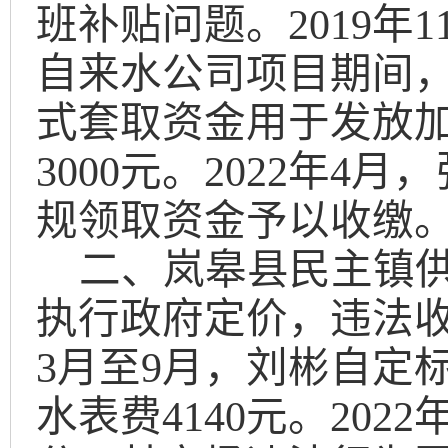
班补贴问题。
2019
年
1
自来水公司项目期间
式
套取资金
用
于
发放
3000
元。
2022
年
4
月，
规领取资金予以收缴
二
、岚皋县民主镇
执行政府定价，违法
3
月至
9
月，
刘彬自定
水表费
4140
元
。
2022