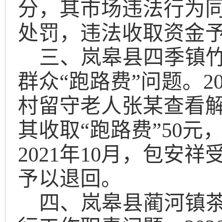
分，
其市场违法行为
处罚
，
违法收取资金
三
、岚皋县四季镇
群众
“
跑路费
”
问题。
2
村
留守老人张某
查看
其收取
“
跑路费
”
50
元
2021
年
10
月
，
包安祥
予以退回。
四
、岚皋县蔺河镇