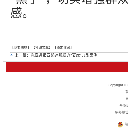
感。
【我要纠错】
【打印文章】
【添加收藏】
上一篇：
岚皋通报四起违规操办“宴席”典型案例
下一篇：
中共岚皋县纪委岚皋县监委关于四起违反中央八项规定
Copyright
联
网
备案
承办单
陕