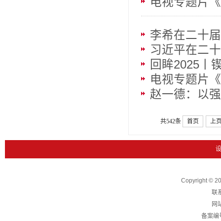
电视专题片《
话
商勾连腐败》
李希在二十届
习近平在二十
回眸2025
电视专题片《
赵一德：以强
乱为民》
西新篇争做西
共542条
首页
上
Copyright 
联系
网站
备案编