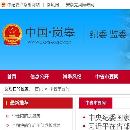
中纪委监察部网站
|
秦风网
|
安康党风廉政网
纪委 监委
首页
信息公开
岚皋风纪
中省市要闻
您现在的位置：
首页
>
中省市要闻
通知公告
最新推荐
中省市要闻
李仕阳同志简历
中央纪委国家
习近平在省部
全程护航年轻干部成长成才
审查调查情况