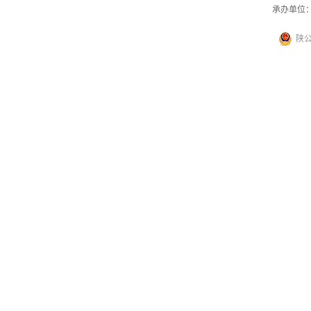
承办单位
陕公